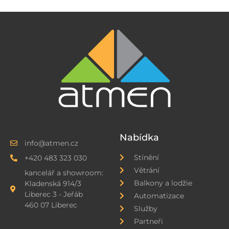
Nabídka
info@atmen.cz
Stínění
+420 483 323 030
Větrání
kancelář a showroom:
Balkony a lodžie
Kladenská 914/3
Liberec 3 - Jeřáb
Automatizace
460 07 Liberec
Služby
Partneři