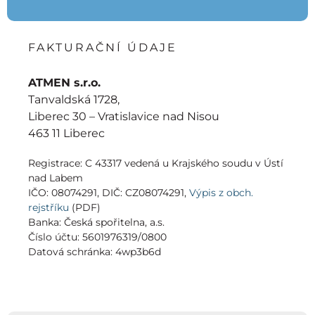
FAKTURAČNÍ ÚDAJE
ATMEN s.r.o.
Tanvaldská 1728,
Liberec 30 – Vratislavice nad Nisou
463 11 Liberec
Registrace: C 43317 vedená u Krajského soudu v Ústí
nad Labem
IČO: 08074291, DIČ: CZ08074291,
Výpis z obch.
rejstříku
(PDF)
Banka: Česká spořitelna, a.s.
Číslo účtu: 5601976319/0800
Datová schránka: 4wp3b6d